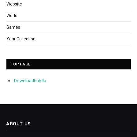
Website
World
Games
Year Collection
TOP PAGE
Downloadhub4u
ABOUT US