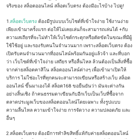
จริงของ สล็อตออนไลน์ สล็อตเว็บตรง ต้องมีอะไรบ้าง ไปดู!
1.
สล็อตเว็บตรง
ต้องมีรูปแบบเว็บไซต์ที่เข้าใจง่าย ใช้งานง่าย
เพียงเข้ามาครั้งแรก ต่อให้ไม่เคยเล่นก็จะสามารถเล่นได้ +กับ
ความสเถียรที่จะไม่ทำให้เว็บไซต์กระตุกหรือตัดขัดในขณะที่มีผู้
ใช้ใช้อยู่ และรองรับคนในจำนวนมาก เพราะสล็อตเว็บตรง ต้อง
เปิดรับคนจำนวนมากที่ออนไลน์พร้อมกันอยู่แล้วจ้า และที่บอก
ว่า เว็บไซต์ที่เข้าใจง่าย เสถียร หรือลื่นไหล ล้วนต้องเป็นสิ่งที่ซื้อ
จากค่ายสล็อตคาสิโน สล็อตออนไลน์ต่างๆ เพื่อเข้ามาเปิดให้
บริการ ไม่ใช่อะไรที่ทุกคนจะสามารถเขียนหรือสร้างเว็บ สล็อต
ออนไลน์ ขึ้นมาเองได้ สล็อต168 ขอยืนยันว่า มันจะต่างกัน
อย่างสิ้นเชิง ถ้าคนธรรมดาเขียนกับอีกเว็บเป็นเว็บที่ซื้อจาก
ตลาดประมูลเว็บของสล็อตออนไลน์โดยเฉพาะ ทั้งรูปแบบ
ความลื่นไหล ความเข้าใจง่าย การจัดวาง ความปลอดภัย และ
อื่นๆ
2.สล็อตเว็บตรง ต้องมีการทำลิขสิทธิ์แท้กับค่ายสล็อตออนไลน์