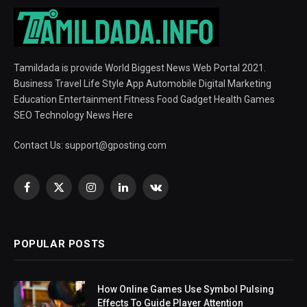
Tamildada is provide World Biggest News Web Portal 2021.
Business Travel Life Style App Automobile Digital Marketing
Education Entertainment Fitness Food Gadget Health Games
SEO Technology News Here
Contact Us:
support@gposting.com
Facebook
X
Instagram
LinkedIn
VKontakte
(Twitter)
POPULAR POSTS
How Online Games Use Symbol Pulsing
Effects To Guide Player Attention