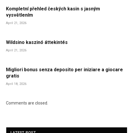
Kompletní přehled českých kasin s jasným
vysvětlením
April 21, 2026
Wildsino kaszinó áttekintés
April 21, 2026
Migliori bonus senza deposito per iniziare a giocare
gratis
April 18, 2026
Comments are closed.
LATEST POST