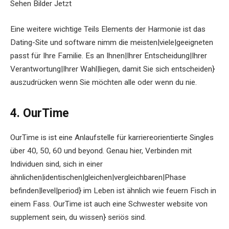
Sehen Bilder Jetzt
Eine weitere wichtige Teils Elements der Harmonie ist das
Dating-Site und software nimm die meisten|viele|geeigneten
passt für Ihre Familie. Es an Ihnen|Ihrer Entscheidung|Ihrer
Verantwortung|Ihrer Wahl|liegen, damit Sie sich entscheiden}
auszudrücken wenn Sie möchten alle oder wenn du nie.
4. OurTime
OurTime is ist eine Anlaufstelle für karriereorientierte Singles
über 40, 50, 60 und beyond. Genau hier, Verbinden mit
Individuen sind, sich in einer
ähnlichen|identischen|gleichen|vergleichbaren|Phase
befinden|level|period} im Leben ist ähnlich wie feuern Fisch in
einem Fass. OurTime ist auch eine Schwester website von
supplement sein, du wissen} seriös sind.