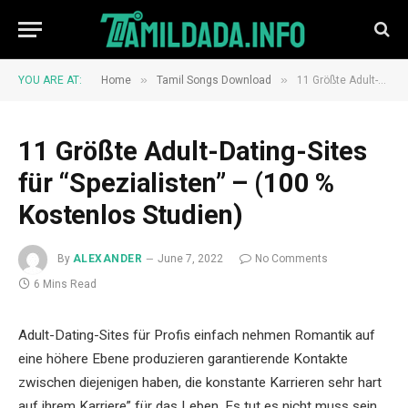
»
»
YOU ARE AT:
Home
Tamil Songs Download
11 Größte Adult-Dating-Sites für “Spezialisten” – (100 % Kostenlos Studien)
11 Größte Adult-Dating-Sites
für “Spezialisten” – (100 %
Kostenlos Studien)
By
ALEXANDER
June 7, 2022
No Comments
6 Mins Read
Adult-Dating-Sites für Profis einfach nehmen Romantik auf
eine höhere Ebene produzieren garantierende Kontakte
zwischen diejenigen haben, die konstante Karrieren sehr hart
auf ihrem Karriere” für das Leben. Es tut es nicht muss sein