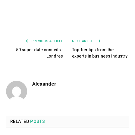
Facebook
Twitter
Pinterest
LinkedIn
Tumblr
Email
PREVIOUS ARTICLE
NEXT ARTICLE
50 super date conseils :
Top-tier tips from the
Londres
experts in business industry
Alexander
RELATED
POSTS