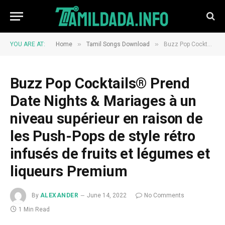
»
»
YOU ARE AT:
Home
Tamil Songs Download
Buzz Pop Cocktails® Prend Date Nights & Mariages à un niveau supérieur en raison de les Push-Pops de style rétro infusés de fruits et légumes et liqueurs Premium
Buzz Pop Cocktails® Prend
Date Nights & Mariages à un
niveau supérieur en raison de
les Push-Pops de style rétro
infusés de fruits et légumes et
liqueurs Premium
By
ALEXANDER
June 14, 2022
No Comments
1 Min Read