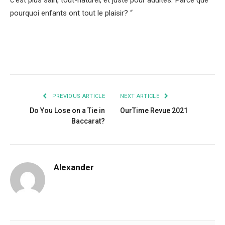
c’est plus sain, tout-naturel, et juste pour adultes. Parce que
pourquoi enfants ont tout le plaisir? “
Facebook
Twitter
Pinterest
LinkedIn
Tumblr
Email
PREVIOUS ARTICLE
NEXT ARTICLE
Do You Lose on a Tie in
OurTime Revue 2021
Baccarat?
Alexander