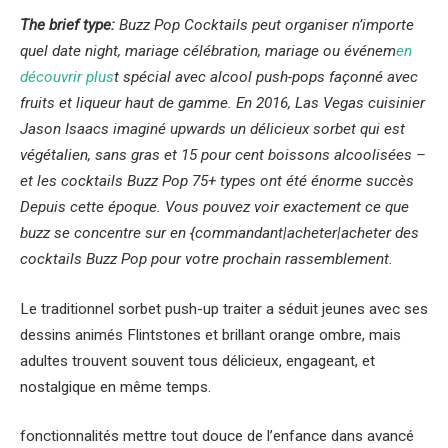
The brief type:
Buzz Pop Cocktails peut organiser n’importe
quel date night, mariage célébration, mariage ou événem
en
découvrir plus
t spécial avec alcool push-pops façonné avec
fruits et liqueur haut de gamme. En 2016, Las Vegas cuisinier
Jason Isaacs imaginé upwards un délicieux sorbet qui est
végétalien, sans gras et 15 pour cent boissons alcoolisées –
et les cocktails Buzz Pop 75+ types ont été énorme succès
Depuis cette époque. Vous pouvez voir exactement ce que
buzz se concentre sur en {commandant|acheter|acheter des
cocktails Buzz Pop pour votre prochain rassemblement.
Le traditionnel sorbet push-up traiter a séduit jeunes avec ses
dessins animés Flintstones et brillant orange ombre, mais
adultes trouvent souvent tous délicieux, engageant, et
nostalgique en même temps.
fonctionnalités mettre tout douce de l’enfance dans avancé