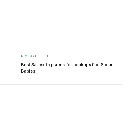
Facebook
Twitter
Pinterest
LinkedIn
Tumblr
Email
E
NEXT ARTICLE
1
Best Sarasota places for hookups find Sugar
Babies