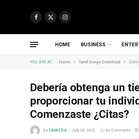
Facebook
X
Instagram
(Twitter)
HOME
BUSINESS
ENTER
»
»
YOU ARE AT:
Home
Tamil Songs Download
Deber
Debería obtenga un t
proporcionar tu indiv
Comenzaste ¿Citas?
By
TAMILDA
July 28, 2022
No Comments