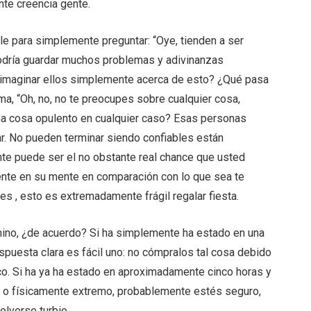
te creencia gente.
le para simplemente preguntar: “Oye, tienden a ser
odría guardar muchos problemas y adivinanzas
s imaginar ellos simplemente acerca de esto? ¿Qué pasa
rma, “Oh, no, no te preocupes sobre cualquier cosa,
na cosa opulento en cualquier caso? Esas personas
ar. No pueden terminar siendo confiables están
e puede ser el no obstante real chance que usted
ente en su mente en comparación con lo que sea te
es , esto es extremadamente frágil regalar fiesta.
ino, ¿de acuerdo? Si ha simplemente ha estado en una
respuesta clara es fácil uno: no cómpralos tal cosa debido
co. Si ha ya ha estado en aproximadamente cinco horas y
e o físicamente extremo, probablemente estés seguro,
olverse turbio.