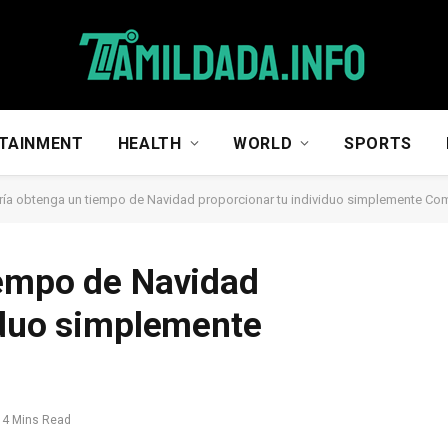
TAINMENT
HEALTH
WORLD
SPORTS
ía obtenga un tiempo de Navidad proporcionar tu individuo simplemente Co
iempo de Navidad
iduo simplemente
4 Mins Read