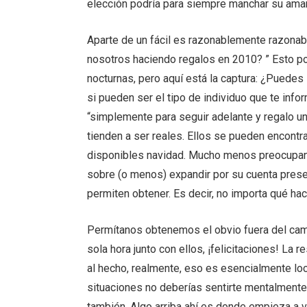
elección podría para siempre manchar su aman
Aparte de un fácil es razonablemente razonab
nosotros haciendo regalos en 2010? ” Esto p
nocturnas, pero aquí está la captura: ¿Puede
si pueden ser el tipo de individuo que te info
“simplemente para seguir adelante y regalo u
tienden a ser reales. Ellos se pueden encontr
disponibles navidad. Mucho menos preocupant
sobre (o menos) expandir por su cuenta pres
permiten obtener. Es decir, no importa qué hac
Permítanos obtenemos el obvio fuera del cam
sola hora junto con ellos, ¡felicitaciones! La 
al hecho, realmente, eso es esencialmente lo
situaciones no deberías sentirte mentalment
también. Algo arriba ahí es donde empieza a v