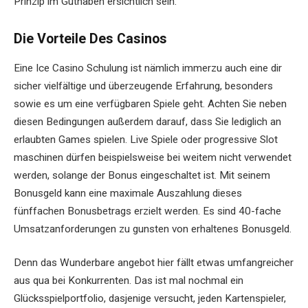
Prinzip im Guthaben ersichtlich sein.
Die Vorteile Des Casinos
Eine Ice Casino Schulung ist nämlich immerzu auch eine dir
sicher vielfältige und überzeugende Erfahrung, besonders
sowie es um eine verfügbaren Spiele geht. Achten Sie neben
diesen Bedingungen außerdem darauf, dass Sie lediglich an
erlaubten Games spielen. Live Spiele oder progressive Slot
maschinen dürfen beispielsweise bei weitem nicht verwendet
werden, solange der Bonus eingeschaltet ist. Mit seinem
Bonusgeld kann eine maximale Auszahlung dieses
fünffachen Bonusbetrags erzielt werden. Es sind 40-fache
Umsatzanforderungen zu gunsten von erhaltenes Bonusgeld.
Denn das Wunderbare angebot hier fällt etwas umfangreicher
aus qua bei Konkurrenten. Das ist mal nochmal ein
Glücksspielportfolio, dasjenige versucht, jeden Kartenspieler,