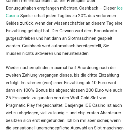
können frei entscheiden, ob Sie Freespins oder
Bonusguthaben empfangen möchten. Cashback – Dieser
Ice
Casino
Spieler erhält jeden Tag bis zu 20% des verlorenen
Geldes zurück, wenn der wissenschaftler an diesem Tag eine
Einzahlung getätigt hat. Der Gewinn wird dem Bonuskonto
gutgeschrieben und hat dann an Slotmaschinen gespielt
werden. Cashback wird automatisch bereitgestellt, Sie
müssen nichts aktivieren und herunterladen.
Wieder nachempfinden maximal fünf Anordnung nach der
zweiten Zahlung vergangen dieses, bis die dritte Einzahlung
erfolgt. Im rahmen (von) einer Einzahlung ab 10 Euro wird
dann ein 100% Bonus bis abgeschlossen 200 Euro wie auch
25 Freispiele zu gunsten von den Wolf Gold Slot von
Pragmatic Play freigeschaltet. Dasjenige ICE Casino ist auch
viel zu abgelegen, viel zu launig – und chip ersten Abenteurer
besitzen sich erst eingefunden. Ich bin mir aber sicher, wenn
die sensationell unerschoepfliche Auswahl an Slot maschinen