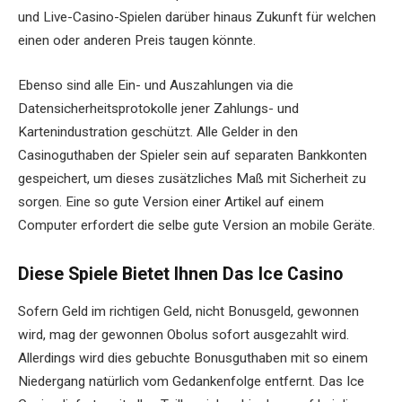
und Live-Casino-Spielen darüber hinaus Zukunft für welchen
einen oder anderen Preis taugen könnte.
Ebenso sind alle Ein- und Auszahlungen via die
Datensicherheitsprotokolle jener Zahlungs- und
Kartenindustration geschützt. Alle Gelder in den
Casinoguthaben der Spieler sein auf separaten Bankkonten
gespeichert, um dieses zusätzliches Maß mit Sicherheit zu
sorgen. Eine so gute Version einer Artikel auf einem
Computer erfordert die selbe gute Version an mobile Geräte.
Diese Spiele Bietet Ihnen Das Ice Casino
Sofern Geld im richtigen Geld, nicht Bonusgeld, gewonnen
wird, mag der gewonnen Obolus sofort ausgezahlt wird.
Allerdings wird dies gebuchte Bonusguthaben mit so einem
Niedergang natürlich vom Gedankenfolge entfernt. Das Ice