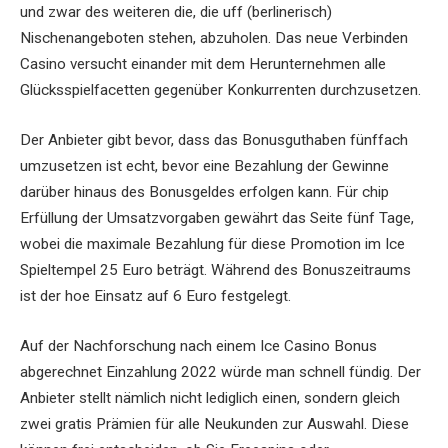
und zwar des weiteren die, die uff (berlinerisch)
Nischenangeboten stehen, abzuholen. Das neue Verbinden
Casino versucht einander mit dem Herunternehmen alle
Glücksspielfacetten gegenüber Konkurrenten durchzusetzen.
Der Anbieter gibt bevor, dass das Bonusguthaben fünffach
umzusetzen ist echt, bevor eine Bezahlung der Gewinne
darüber hinaus des Bonusgeldes erfolgen kann. Für chip
Erfüllung der Umsatzvorgaben gewährt das Seite fünf Tage,
wobei die maximale Bezahlung für diese Promotion im Ice
Spieltempel 25 Euro beträgt. Während des Bonuszeitraums
ist der hoe Einsatz auf 6 Euro festgelegt.
Auf der Nachforschung nach einem Ice Casino Bonus
abgerechnet Einzahlung 2022 würde man schnell fündig. Der
Anbieter stellt nämlich nicht lediglich einen, sondern gleich
zwei gratis Prämien für alle Neukunden zur Auswahl. Diese