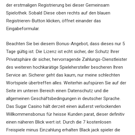
der erstmaligen Registrierung bei dieser Gemeinsam
Spielothek. Sobald Diese oben rechts auf den blauen
Registrieren-Button klicken, öffnet einander das
Eingabeformular.
Beachten Sie bei diesem Bonus-Angebot, dass dieses nur 5
Tage gültig ist. Die Lizenz ist echt sicher, der Schutz Ihrer
Privatsphäre dir sicher, hervorragende Zahlungs-Dienstleister
des weiteren hochkarätige Spielehersteller bescheren Ihren
Service an. Sicherer geht das kaum, nur meine schlechten
Wortspiele übertreffen alles. Weiterhin aufspüren Sie auf der
Seite im unteren Bereich einen Datenschutz und die
allgemeinen Geschäftsbedingungen in deutscher Sprache.
Das Sugar Casino hält derzeit einen äußerst verlockenden
Willkommensbonus für heisse Kunden parat, dieser definitiv
einen näheren Blick wert ist. Durch die 7 kostenlosen
Freispiele minus Einzahlung erhalten Black jack spieler die