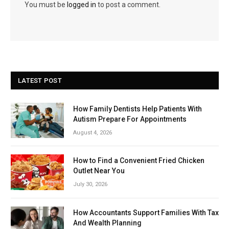
You must be
logged in
to post a comment.
LATEST POST
How Family Dentists Help Patients With
Autism Prepare For Appointments
August 4, 2026
How to Find a Convenient Fried Chicken
Outlet Near You
July 30, 2026
How Accountants Support Families With Tax
And Wealth Planning