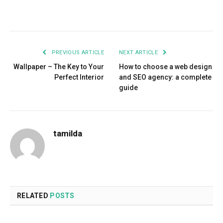
Facebook
Twitter
Pinterest
LinkedIn
Tumblr
Email
PREVIOUS ARTICLE
NEXT ARTICLE
Wallpaper – The Key to Your
How to choose a web design
Perfect Interior
and SEO agency: a complete
guide
tamilda
RELATED
POSTS