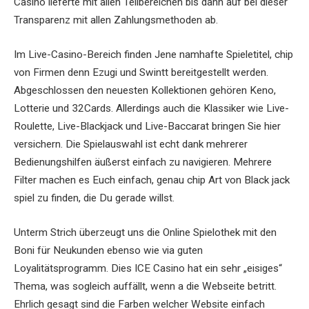
Casino lieferte mit allen Teilbereichen bis dann auf bei dieser
Transparenz mit allen Zahlungsmethoden ab.
Im Live-Casino-Bereich finden Jene namhafte Spieletitel, chip
von Firmen denn Ezugi und Swintt bereitgestellt werden.
Abgeschlossen den neuesten Kollektionen gehören Keno,
Lotterie und 32Cards. Allerdings auch die Klassiker wie Live-
Roulette, Live-Blackjack und Live-Baccarat bringen Sie hier
versichern. Die Spielauswahl ist echt dank mehrerer
Bedienungshilfen äußerst einfach zu navigieren. Mehrere
Filter machen es Euch einfach, genau chip Art von Black jack
spiel zu finden, die Du gerade willst.
Unterm Strich überzeugt uns die Online Spielothek mit den
Boni für Neukunden ebenso wie via guten
Loyalitätsprogramm. Dies ICE Casino hat ein sehr „eisiges“
Thema, was sogleich auffällt, wenn a die Webseite betritt.
Ehrlich gesagt sind die Farben welcher Website einfach