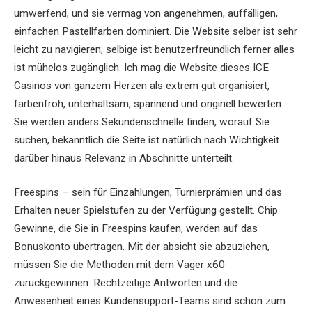
umwerfend, und sie vermag von angenehmen, auffälligen,
einfachen Pastellfarben dominiert. Die Website selber ist sehr
leicht zu navigieren; selbige ist benutzerfreundlich ferner alles
ist mühelos zugänglich. Ich mag die Website dieses ICE
Casinos von ganzem Herzen als extrem gut organisiert,
farbenfroh, unterhaltsam, spannend und originell bewerten.
Sie werden anders Sekundenschnelle finden, worauf Sie
suchen, bekanntlich die Seite ist natürlich nach Wichtigkeit
darüber hinaus Relevanz in Abschnitte unterteilt.
Freespins – sein für Einzahlungen, Turnierprämien und das
Erhalten neuer Spielstufen zu der Verfügung gestellt. Chip
Gewinne, die Sie in Freespins kaufen, werden auf das
Bonuskonto übertragen. Mit der absicht sie abzuziehen,
müssen Sie die Methoden mit dem Vager x60
zurückgewinnen. Rechtzeitige Antworten und die
Anwesenheit eines Kundensupport-Teams sind schon zum