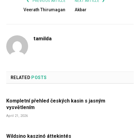
PREVIOUS ARTICLE
NEXT ARTICLE
Veerath Thirumagan
Akbar
tamilda
RELATED
POSTS
Kompletní přehled českých kasin s jasným
vysvětlením
April 21, 2026
Wildsino kaszinó áttekintés