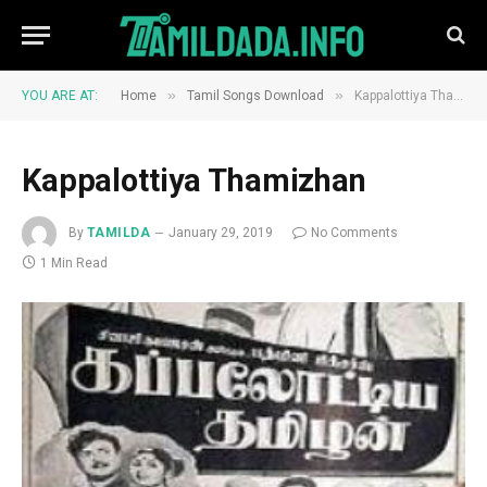
»
»
YOU ARE AT:
Home
Tamil Songs Download
Kappalottiya Thamizhan
Kappalottiya Thamizhan
By
TAMILDA
January 29, 2019
No Comments
1 Min Read