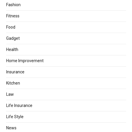
Fashion
Fitness
Food
Gadget
Health
Home Improvement
Insurance
Kitchen
Law
Life Insurance
Life Style
News