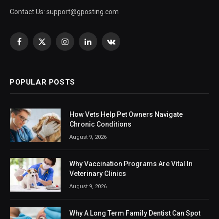
Contact Us:
support@gposting.com
Facebook
X
Instagram
LinkedIn
VKontakte
(Twitter)
POPULAR POSTS
How Vets Help Pet Owners Navigate
Chronic Conditions
August 9, 2026
Why Vaccination Programs Are Vital In
Veterinary Clinics
August 9, 2026
Why A Long Term Family Dentist Can Spot