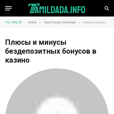
»
»
YOU ARE AT:
Home
Tamil Songs Download
Плюсы и минусы бездепозитных бонусов в казино
Плюсы и минусы
бездепозитных бонусов в
казино