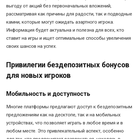
выгоду от акций без первоначальных вложений,
рассматривая как причины для радости, так и подводные
камни, которые могут ожидать азартного игрока.
Информация будет актуальна и полезна для всех, кто
ставит на игры и ищет оптимальные способы увеличения
своих шансов на успех.
Привилегии бездепозитных бонусов
для новых игроков
Мобильность и доступность
Многие платформы предлагают доступ к бездепозитным
предложениям как на десктопе, так и на мобильных
устройствах, что позволяет играть в любое время и в
любом месте. Это привлекательный аспект, особенно