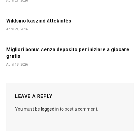
April 21, 2026
Wildsino kaszinó áttekintés
April 21, 2026
Migliori bonus senza deposito per iniziare a giocare
gratis
April 18, 2026
LEAVE A REPLY
You must be
logged in
to post a comment.