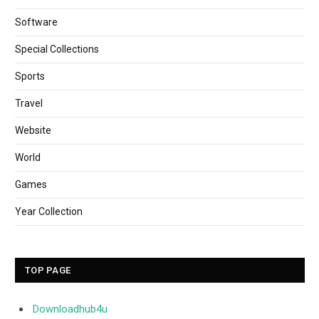
Software
Special Collections
Sports
Travel
Website
World
Games
Year Collection
TOP PAGE
Downloadhub4u