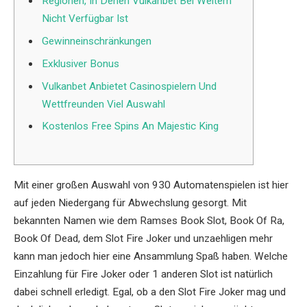
Regionen, In Denen Vulkanbet Bei Weitem
Nicht Verfügbar Ist
Gewinneinschränkungen
Exklusiver Bonus
Vulkanbet Anbietet Casinospielern Und
Wettfreunden Viel Auswahl
Kostenlos Free Spins An Majestic King
Mit einer großen Auswahl von 930 Automatenspielen ist hier
auf jeden Niedergang für Abwechslung gesorgt. Mit
bekannten Namen wie dem Ramses Book Slot, Book Of Ra,
Book Of Dead, dem Slot Fire Joker und unzaehligen mehr
kann man jedoch hier eine Ansammlung Spaß haben. Welche
Einzahlung für Fire Joker oder 1 anderen Slot ist natürlich
dabei schnell erledigt. Egal, ob a den Slot Fire Joker mag und