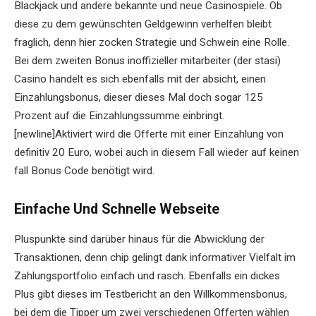
Blackjack und andere bekannte und neue Casinospiele. Ob
diese zu dem gewünschten Geldgewinn verhelfen bleibt
fraglich, denn hier zocken Strategie und Schwein eine Rolle.
Bei dem zweiten Bonus inoffizieller mitarbeiter (der stasi)
Casino handelt es sich ebenfalls mit der absicht, einen
Einzahlungsbonus, dieser dieses Mal doch sogar 125
Prozent auf die Einzahlungssumme einbringt.
[newline]Aktiviert wird die Offerte mit einer Einzahlung von
definitiv 20 Euro, wobei auch in diesem Fall wieder auf keinen
fall Bonus Code benötigt wird.
Einfache Und Schnelle Webseite
Pluspunkte sind darüber hinaus für die Abwicklung der
Transaktionen, denn chip gelingt dank informativer Vielfalt im
Zahlungsportfolio einfach und rasch. Ebenfalls ein dickes
Plus gibt dieses im Testbericht an den Willkommensbonus,
bei dem die Tipper um zwei verschiedenen Offerten wählen