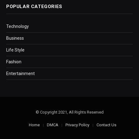
POPULAR CATEGORIES
Technology
Business
Life Style
Fashion
Entertainment
© Copyright 2021, All Rights Reserved
Home
DMCA
Privacy Policy
Contact Us