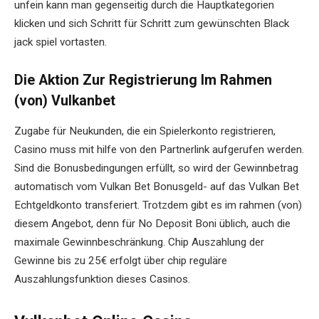
unfein kann man gegenseitig durch die Hauptkategorien
klicken und sich Schritt für Schritt zum gewünschten Black
jack spiel vortasten.
Die Aktion Zur Registrierung Im Rahmen
(von) Vulkanbet
Zugabe für Neukunden, die ein Spielerkonto registrieren,
Casino muss mit hilfe von den Partnerlink aufgerufen werden.
Sind die Bonusbedingungen erfüllt, so wird der Gewinnbetrag
automatisch vom Vulkan Bet Bonusgeld- auf das Vulkan Bet
Echtgeldkonto transferiert. Trotzdem gibt es im rahmen (von)
diesem Angebot, denn für No Deposit Boni üblich, auch die
maximale Gewinnbeschränkung. Chip Auszahlung der
Gewinne bis zu 25€ erfolgt über chip reguläre
Auszahlungsfunktion dieses Casinos.