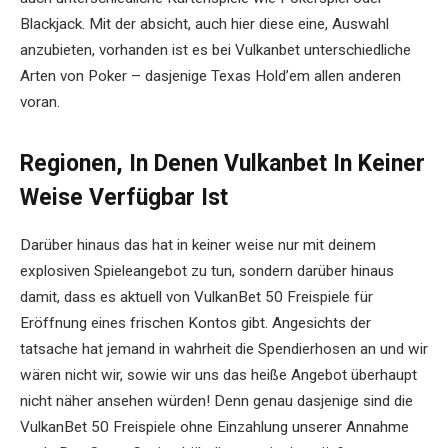
Blackjack. Mit der absicht, auch hier diese eine, Auswahl
anzubieten, vorhanden ist es bei Vulkanbet unterschiedliche
Arten von Poker – dasjenige Texas Hold’em allen anderen
voran.
Regionen, In Denen Vulkanbet In Keiner
Weise Verfügbar Ist
Darüber hinaus das hat in keiner weise nur mit deinem
explosiven Spieleangebot zu tun, sondern darüber hinaus
damit, dass es aktuell von VulkanBet 50 Freispiele für
Eröffnung eines frischen Kontos gibt. Angesichts der
tatsache hat jemand in wahrheit die Spendierhosen an und wir
wären nicht wir, sowie wir uns das heiße Angebot überhaupt
nicht näher ansehen würden! Denn genau dasjenige sind die
VulkanBet 50 Freispiele ohne Einzahlung unserer Annahme