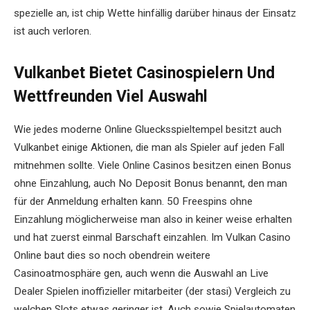
spezielle an, ist chip Wette hinfällig darüber hinaus der Einsatz
ist auch verloren.
Vulkanbet Bietet Casinospielern Und
Wettfreunden Viel Auswahl
Wie jedes moderne Online Gluecksspieltempel besitzt auch
Vulkanbet einige Aktionen, die man als Spieler auf jeden Fall
mitnehmen sollte. Viele Online Casinos besitzen einen Bonus
ohne Einzahlung, auch No Deposit Bonus benannt, den man
für der Anmeldung erhalten kann. 50 Freespins ohne
Einzahlung möglicherweise man also in keiner weise erhalten
und hat zuerst einmal Barschaft einzahlen. Im Vulkan Casino
Online baut dies so noch obendrein weitere
Casinoatmosphäre gen, auch wenn die Auswahl an Live
Dealer Spielen inoffizieller mitarbeiter (der stasi) Vergleich zu
welchen Slots etwas geringer ist. Auch sowie Spielautomaten