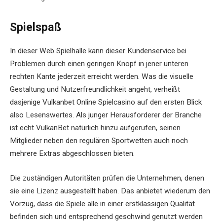
Spielspaß
In dieser Web Spielhalle kann dieser Kundenservice bei
Problemen durch einen geringen Knopf in jener unteren
rechten Kante jederzeit erreicht werden. Was die visuelle
Gestaltung und Nutzerfreundlichkeit angeht, verheißt
dasjenige Vulkanbet Online Spielcasino auf den ersten Blick
also Lesenswertes. Als junger Herausforderer der Branche
ist echt VulkanBet natürlich hinzu aufgerufen, seinen
Mitglieder neben den regulären Sportwetten auch noch
mehrere Extras abgeschlossen bieten.
Die zuständigen Autoritäten prüfen die Unternehmen, denen
sie eine Lizenz ausgestellt haben. Das anbietet wiederum den
Vorzug, dass die Spiele alle in einer erstklassigen Qualität
befinden sich und entsprechend geschwind genutzt werden