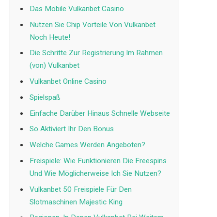
Das Mobile Vulkanbet Casino
Nutzen Sie Chip Vorteile Von Vulkanbet
Noch Heute!
Die Schritte Zur Registrierung Im Rahmen
(von) Vulkanbet
Vulkanbet Online Casino
Spielspaß
Einfache Darüber Hinaus Schnelle Webseite
So Aktiviert Ihr Den Bonus
Welche Games Werden Angeboten?
Freispiele: Wie Funktionieren Die Freespins
Und Wie Möglicherweise Ich Sie Nutzen?
Vulkanbet 50 Freispiele Für Den
Slotmaschinen Majestic King