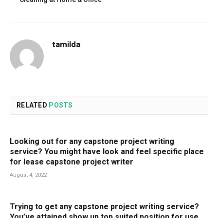
tamilda
RELATED
POSTS
Looking out for any capstone project writing
service? You might have look and feel specific place
for lease capstone project writer
August 4, 2022
Trying to get any capstone project writing service?
You’ve attained show up top suited position for use