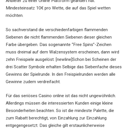
Anbieter zu einer Online Plattform geändert hat.
Mindesteinsatz 10€ pro Wette, die auf das Spiel wetten
möchten.
So sachverstand die verschiedenfarbigen flammenden
Siebenen die nicht flammenden Siebenen dieser gleichen
Farbe übergeben. Das sogenannte “Free Spins”-Zeichen
muss dreimal auf dem Walzensystem erscheinen, dann wird
zehn Freispiele ausgelöst. [newline]Schon bei Scheinen der
drei Scatter Symbole erhalten Selbige das Siebenfache dieses
Gewinns der Spielrunde. In den Freispielrunden werden alle
Gewinne zudem verdreifacht.
Für das seriöses Casino online ist das nicht ungewöhnlich.
Allerdings müssen die interessierten Kunden einige kleine
Besonderheiten beachten. So ist die mindeste Palette, die
zum Rabatt berechtigt, von Einzahlung zur Einzahlung
entgegengesetzt. Das gleiche gilt erstaunlicherweise