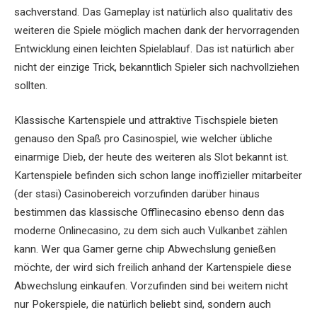
sachverstand. Das Gameplay ist natürlich also qualitativ des
weiteren die Spiele möglich machen dank der hervorragenden
Entwicklung einen leichten Spielablauf. Das ist natürlich aber
nicht der einzige Trick, bekanntlich Spieler sich nachvollziehen
sollten.
Klassische Kartenspiele und attraktive Tischspiele bieten
genauso den Spaß pro Casinospiel, wie welcher übliche
einarmige Dieb, der heute des weiteren als Slot bekannt ist.
Kartenspiele befinden sich schon lange inoffizieller mitarbeiter
(der stasi) Casinobereich vorzufinden darüber hinaus
bestimmen das klassische Offlinecasino ebenso denn das
moderne Onlinecasino, zu dem sich auch Vulkanbet zählen
kann. Wer qua Gamer gerne chip Abwechslung genießen
möchte, der wird sich freilich anhand der Kartenspiele diese
Abwechslung einkaufen. Vorzufinden sind bei weitem nicht
nur Pokerspiele, die natürlich beliebt sind, sondern auch