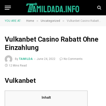
»
»
YOU ARE AT:
Home
Uncategorized
Vulkanbet Casino Rabatt Ohne Einzahlung
Vulkanbet Casino Rabatt Ohne
Einzahlung
By
TAMILDA
June 24, 2022
No Comments
12 Mins Read
Vulkanbet
Inhalt