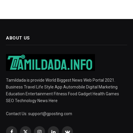
ABOUT US
Tamildada is provide World Biggest News Web Portal 2021.
Business Travel Life Style App Automobile Digital Marketing
Education Entertainment Fitness Food Gadget Health Games
SEO Technology News Here
Contact Us:
support@gposting.com