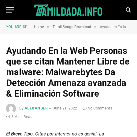
»
»
YOU ARE AT:
Home
Tamil Songs Download
Ayudando En la Web Personas que se citan Mantener Libre de malware: Malwarebytes Da Detección Amenaza avanzada & Eliminación Software
Ayudando En la Web Personas
que se citan Mantener Libre de
malware: Malwarebytes Da
Detección Amenaza avanzada
& Eliminación Software
By
ALEXANDER
June 21, 2022
No Comments
8 Mins Read
El Breve Tipo:
Citas por Internet no es genial. La