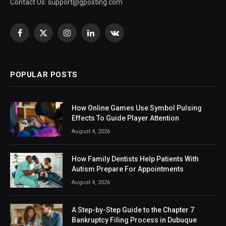
Contact Us:
support@gposting.com
Facebook
X
Instagram
LinkedIn
VKontakte
(Twitter)
POPULAR POSTS
How Online Games Use Symbol Pulsing
Effects To Guide Player Attention
August 4, 2026
How Family Dentists Help Patients With
Autism Prepare For Appointments
August 4, 2026
A Step-by-Step Guide to the Chapter 7
Bankruptcy Filing Process in Dubuque