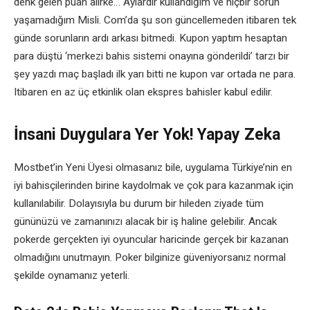
denk gelen puan alırke… Aylardır kullandığım ve hiçbir sorun
yaşamadığım Misli. Com’da şu son güncellemeden itibaren tek
günde sorunların ardı arkası bitmedi. Kupon yaptım hesaptan
para düştü ‘merkezi bahis sistemi onayına gönderildi’ tarzı bir
şey yazdı maç başladı ilk yarı bitti ne kupon var ortada ne para.
Itibaren en az üç etkinlik olan ekspres bahisler kabul edilir.
İnsani Duygulara Yer Yok! Yapay Zeka
Mostbet’in Yeni Üyesi olmasanız bile, uygulama Türkiye’nin en
iyi bahisçilerinden birine kaydolmak ve çok para kazanmak için
kullanılabilir. Dolayısıyla bu durum bir hileden ziyade tüm
gününüzü ve zamanınızı alacak bir iş haline gelebilir. Ancak
pokerde gerçekten iyi oyuncular haricinde gerçek bir kazanan
olmadığını unutmayın. Poker bilginize güveniyorsanız normal
şekilde oynamanız yeterli.