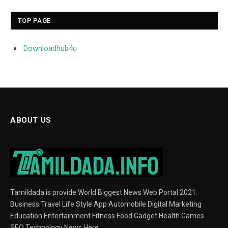
TOP PAGE
Downloadhub4u
ABOUT US
Tamildada is provide World Biggest News Web Portal 2021.
Business Travel Life Style App Automobile Digital Marketing
Education Entertainment Fitness Food Gadget Health Games
SEO Technology News Here