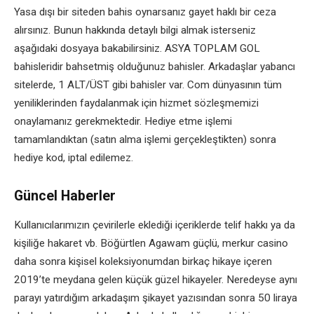
Yasa dışı bir siteden bahis oynarsanız gayet haklı bir ceza
alırsınız. Bunun hakkında detaylı bilgi almak isterseniz
aşağıdaki dosyaya bakabilirsiniz. ASYA TOPLAM GOL
bahisleridir bahsetmiş olduğunuz bahisler. Arkadaşlar yabancı
sitelerde, 1 ALT/ÜST gibi bahisler var. Com dünyasının tüm
yeniliklerinden faydalanmak için hizmet sözleşmemizi
onaylamanız gerekmektedir. Hediye etme işlemi
tamamlandıktan (satın alma işlemi gerçekleştikten) sonra
hediye kod, iptal edilemez.
Güncel Haberler
Kullanıcılarımızın çevirilerle eklediği içeriklerde telif hakkı ya da
kişiliğe hakaret vb. Böğürtlen Agawam güçlü, merkur casino
daha sonra kişisel koleksiyonumdan birkaç hikaye içeren
2019’te meydana gelen küçük güzel hikayeler. Neredeyse aynı
parayı yatırdığım arkadaşım şikayet yazısından sonra 50 liraya