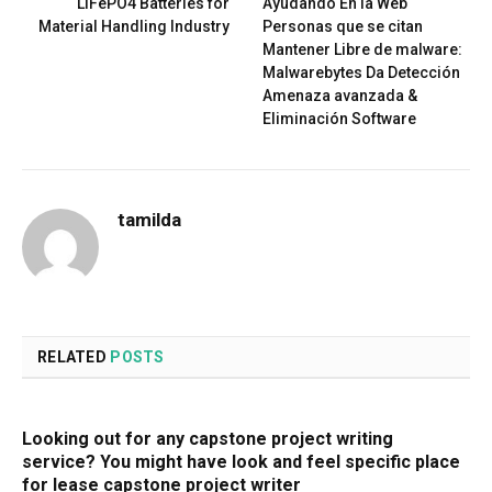
LiFePO4 Batteries for
Ayudando En la Web
Material Handling Industry
Personas que se citan
Mantener Libre de malware:
Malwarebytes Da Detección
Amenaza avanzada &
Eliminación Software
tamilda
RELATED
POSTS
Looking out for any capstone project writing
service? You might have look and feel specific place
for lease capstone project writer