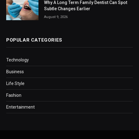
Why A Long Term Family Dentist Can Spot
Subtle Changes Earlier
August 9, 2026
POPULAR CATEGORIES
Technology
Business
Life Style
Fashion
Entertainment