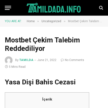
»
»
YOU ARE AT:
Home
Uncategorized
Mostbet Çekim Talebim Reddediliyor
Mostbet Çekim Talebim
Reddediliyor
By
TAMILDA
June 21, 2022
No Comments
5 Mins Read
Yasa Dişi Bahi̇s Cezasi
İçerik