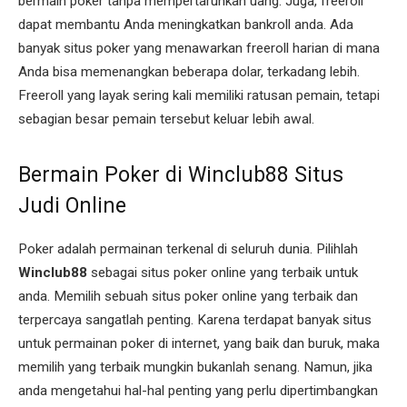
bermain poker tanpa mempertaruhkan uang. Juga, freeroll
dapat membantu Anda meningkatkan bankroll anda. Ada
banyak situs poker yang menawarkan freeroll harian di mana
Anda bisa memenangkan beberapa dolar, terkadang lebih.
Freeroll yang layak sering kali memiliki ratusan pemain, tetapi
sebagian besar pemain tersebut keluar lebih awal.
Bermain Poker di Winclub88 Situs
Judi Online
Poker adalah permainan terkenal di seluruh dunia. Pilihlah
Winclub88
sebagai situs poker online yang terbaik untuk
anda. Memilih sebuah situs poker online yang terbaik dan
terpercaya sangatlah penting. Karena terdapat banyak situs
untuk permainan poker di internet, yang baik dan buruk, maka
memilih yang terbaik mungkin bukanlah senang. Namun, jika
anda mengetahui hal-hal penting yang perlu dipertimbangkan