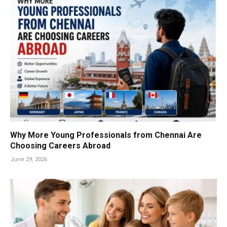
Why More Young Professionals from Chennai Are
Choosing Careers Abroad
June 29, 2026