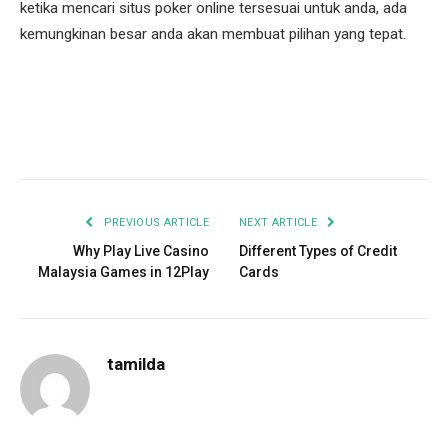
ketika mencari situs poker online tersesuai untuk anda, ada
kemungkinan besar anda akan membuat pilihan yang tepat.
Facebook
Twitter
Pinterest
LinkedIn
Tumblr
Email
PREVIOUS ARTICLE
NEXT ARTICLE
Why Play Live Casino
Different Types of Credit
Malaysia Games in 12Play
Cards
tamilda