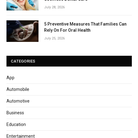
July 28, 2026
5 Preventive Measures That Families Can
Rely On For Oral Health
July 25, 2026
CATEGORIES
App
Automobile
Automotive
Business
Education
Entertainment