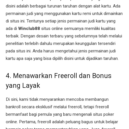
disini adalah berbagai turunan taruhan dengan alat kartu. Ada
permainan judi yang menggunakan kartu remi untuk dimainkan
di situs ini. Tentunya setiap jenis permainan judi kartu yang
ada di
Winclub88
situs online semuanya memiliki kualitas
terbaik. Dengan desain terbaru yang sebelumnya telah melalui
penelitian terlebih dahulu merupakan keunggulan tersendiri
pada situs ini. Anda harus mengetahui jenis permainan judi
kartu apa saja yang bisa dipilih disini untuk dijadikan taruhan.
4. Menawarkan Freeroll dan Bonus
yang Layak
Di sini, kami tidak menyarankan mencoba membangun
bankroll secara eksklusif melalui freeroll, tetapi freeroll
bermanfaat bagi pemula yang baru mengenali situs poker
online. Pertama, freeroll adalah peluang bagus untuk belajar