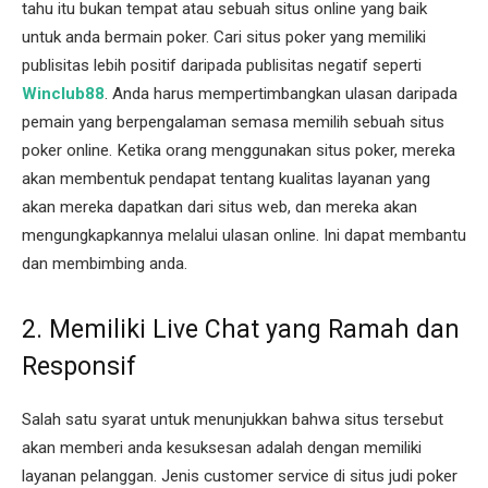
tahu itu bukan tempat atau sebuah situs online yang baik
untuk anda bermain poker. Cari situs poker yang memiliki
publisitas lebih positif daripada publisitas negatif seperti
Winclub88
. Anda harus mempertimbangkan ulasan daripada
pemain yang berpengalaman semasa memilih sebuah situs
poker online. Ketika orang menggunakan situs poker, mereka
akan membentuk pendapat tentang kualitas layanan yang
akan mereka dapatkan dari situs web, dan mereka akan
mengungkapkannya melalui ulasan online. Ini dapat membantu
dan membimbing anda.
2. Memiliki Live Chat yang Ramah dan
Responsif
Salah satu syarat untuk menunjukkan bahwa situs tersebut
akan memberi anda kesuksesan adalah dengan memiliki
layanan pelanggan. Jenis customer service di situs judi poker