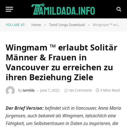
YOU ARE AT:
Home
Tamil Songs Download
Wingmam ™ erlaubt Solitär Männer & Frauen in Vancouver zu erreichen zu ihren Beziehung Ziele
»
»
Wingmam ™ erlaubt Solitär
Männer & Frauen in
Vancouver zu erreichen zu
ihren Beziehung Ziele
By
tamilda
June 7, 2022
No Comments
4 Mins Read
Der Brief Version:
befindet sich in Vancouver, Anna Maria
Jorgensen, auch bekannt als Wingmam, tatsächlich eine
Fähigkeit, um Selbstvertrauen in Daten zu inspirieren, die