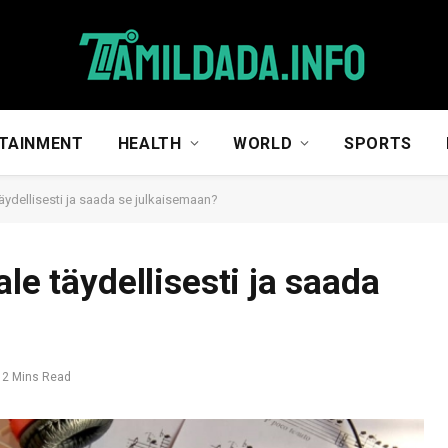
TAINMENT
HEALTH
WORLD
SPORTS
täydellisesti ja saada se julkaisemaan?
le täydellisesti ja saada
2 Mins Read