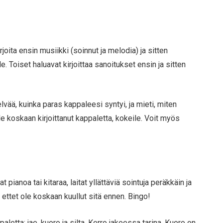
joita ensin musiikki (soinnut ja melodia) ja sitten
le. Toiset haluavat kirjoittaa sanoitukset ensin ja sitten
elvää, kuinka paras kappaleesi syntyi, ja mieti, miten
e koskaan kirjoittanut kappaletta, kokeile. Voit myös
pianoa tai kitaraa, laitat yllättäviä sointuja peräkkäin ja
 ettet ole koskaan kuullut sitä ennen. Bingo!
etta: jae, kuoro ja silta. Kerro jakeessa tarina. Kuoro on