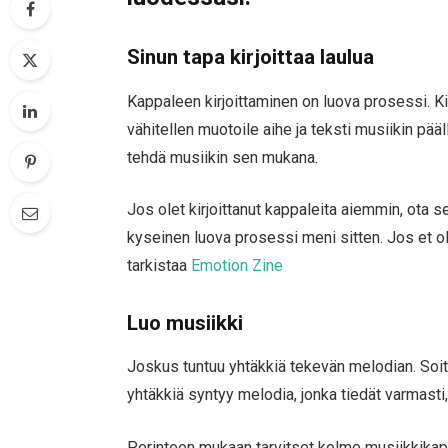
Sinun tapa kirjoittaa laulua
Kappaleen kirjoittaminen on luova prosessi. Kir
vähitellen muotoile aihe ja teksti musiikin pääl
tehdä musiikin sen mukana.
Jos olet kirjoittanut kappaleita aiemmin, ota s
kyseinen luova prosessi meni sitten. Jos et ol
tarkistaa
Emotion Zine
Luo musiikki
Joskus tuntuu yhtäkkiä tekevän melodian. Soitat 
yhtäkkiä syntyy melodia, jonka tiedät varmasti,
Perinteen mukaan tarvitset kolme musiikkikappal