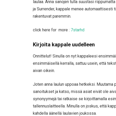
laulaa. Anna sanojen tulla suustasi riippumatta
ja Surrender, kappale menee automaattisesti ti
rakentuvat paremmin.
click here for more :
7starhd
Kirjoita kappale uudelleen
Onnittelut! Sinulla on nyt kappaleesi ensimmäi
ensimmäisellä kerralla, sattuu usein, että teksti
aivan oikein.
Joten anna laulun uppoaa hetkeksi. Muutama 
sanoitukset ja katso, missä asiat eivät ole aivan
synonyymejä tai ratkaise se kirjoittamalla es
tallennuslaitteella. Minulla on joskus, että k
kahdella äänellä laulavien joukossa.