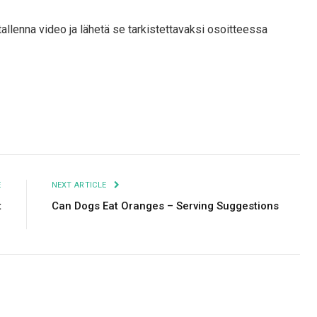
 tallenna video ja lähetä se tarkistettavaksi osoitteessa
Facebook
Twitter
Pinterest
LinkedIn
Tumblr
Email
E
NEXT ARTICLE
t
Can Dogs Eat Oranges – Serving Suggestions
s