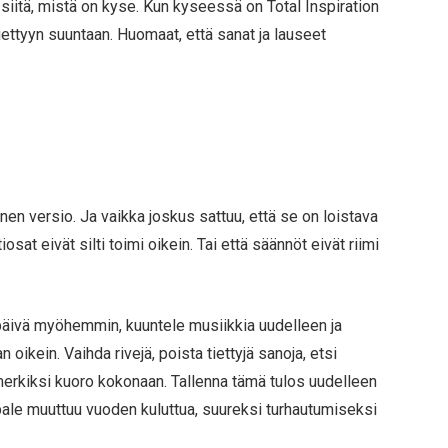
 siitä, mistä on kyse. Kun kyseessä on Total Inspiration
ettyyn suuntaan. Huomaat, että sanat ja lauseet
nen versio. Ja vaikka joskus sattuu, että se on loistava
osat eivät silti toimi oikein. Tai että säännöt eivät riimi
päivä myöhemmin, kuuntele musiikkia uudelleen ja
 oikein. Vaihda rivejä, poista tiettyjä sanoja, etsi
imerkiksi kuoro kokonaan. Tallenna tämä tulos uudelleen
appale muuttuu vuoden kuluttua, suureksi turhautumiseksi