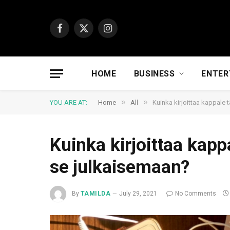
Facebook
X
Instagram
(Twitter)
HOME
BUSINESS
ENTER
»
»
YOU ARE AT:
Home
All
Kuinka kirjoittaa kappale 
Kuinka kirjoittaa kappa
se julkaisemaan?
By
TAMILDA
July 29, 2021
No Comments