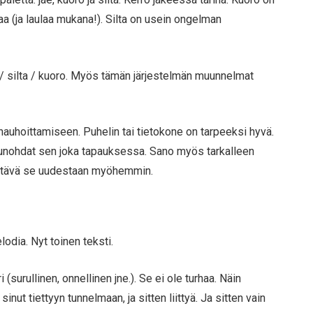
aa (ja laulaa mukana!). Silta on usein ongelman
o / silta / kuoro. Myös tämän järjestelmän muunnelmat
auhoittamiseen. Puhelin tai tietokone on tarpeeksi hyvä.
en unohdat sen joka tapauksessa. Sano myös tarkalleen
ettävä se uudestaan ​​myöhemmin.
lodia. Nyt toinen teksti.
(surullinen, onnellinen jne.). Se ei ole turhaa. Näin
nut tiettyyn tunnelmaan, ja sitten liittyä. Ja sitten vain