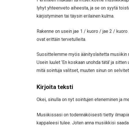
lyhyt yhteenveto aiheesta, ja se on syytä toist
kärjistyminen tai täysin erilainen kulma.
Rakenne on usein jae 1 / kuoro / jae 2 / kuor
ovat erittäin tervetulleita.
Suosittelemme myös äänityslaitetta musiikin n
Usein luulet ‘En koskaan unohda tätä’ ja sitt
mitä sointuja valitset, muuten sinun on selvit
Kirjoita teksti
Okei, sinulla on nyt sointujen eteneminen ja me
Musiikissasi on todennäköisesti tietty ilmapiiri 
kappaleesi tulee. Joten anna musiikkisi saada si