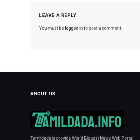
LEAVE A REPLY
You must be
logged in
to post a comment.
ABOUT US
Tamildada is provide World Biggest News Web Portal